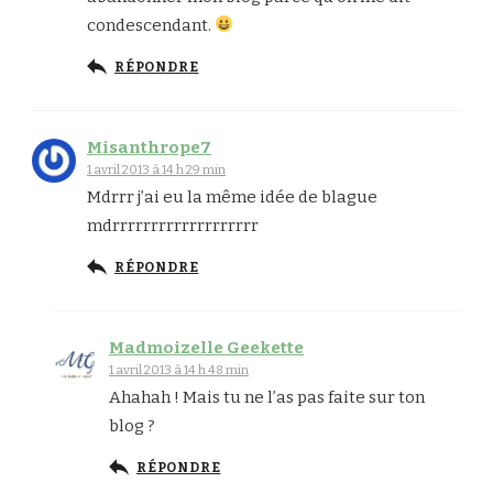
condescendant.
RÉPONDRE
Misanthrope7
1 avril 2013 à 14 h 29 min
Mdrrr j’ai eu la même idée de blague
mdrrrrrrrrrrrrrrrrrrr
RÉPONDRE
Madmoizelle Geekette
1 avril 2013 à 14 h 48 min
Ahahah ! Mais tu ne l’as pas faite sur ton
blog ?
RÉPONDRE