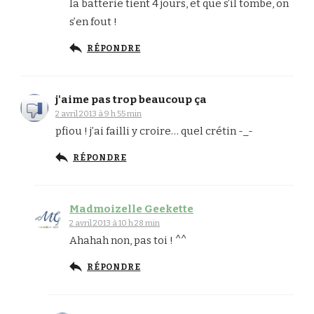
la batterie tient 4 jours, et que s’il tombe, on
s’en fout !
RÉPONDRE
j'aime pas trop beaucoup ça
2 avril 2013 à 9 h 55 min
pfiou ! j’ai failli y croire… quel crétin -_-
RÉPONDRE
Madmoizelle Geekette
2 avril 2013 à 10 h 28 min
Ahahah non, pas toi ! ^^
RÉPONDRE