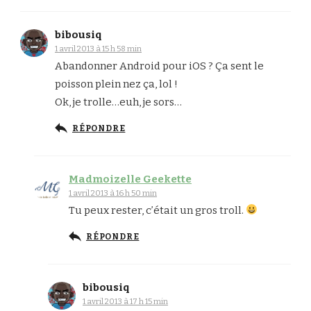
bibousiq
1 avril 2013 à 15 h 58 min
Abandonner Android pour iOS ? Ça sent le
poisson plein nez ça, lol !
Ok, je trolle…euh, je sors…
RÉPONDRE
Madmoizelle Geekette
1 avril 2013 à 16 h 50 min
Tu peux rester, c’était un gros troll.
RÉPONDRE
bibousiq
1 avril 2013 à 17 h 15 min