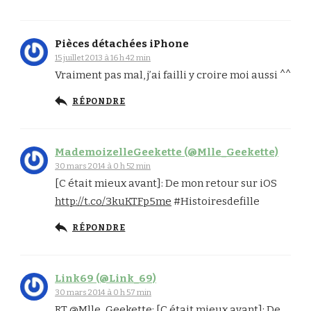
Pièces détachées iPhone
15 juillet 2013 à 16 h 42 min
Vraiment pas mal, j’ai failli y croire moi aussi ^^
RÉPONDRE
MademoizelleGeekette (@Mlle_Geekette)
30 mars 2014 à 0 h 52 min
[C était mieux avant]: De mon retour sur iOS
http://t.co/3kuKTFp5me
#Histoiresdefille
RÉPONDRE
Link69 (@Link_69)
30 mars 2014 à 0 h 57 min
RT @Mlle_Geekette: [C était mieux avant]: De