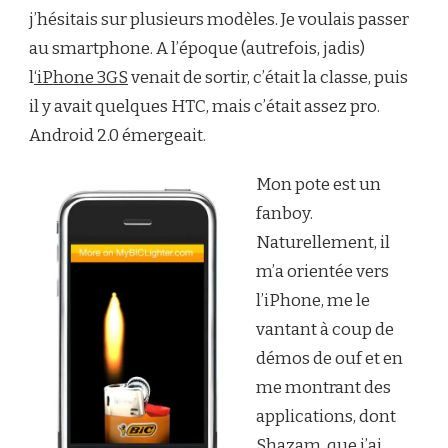
j’hésitais sur plusieurs modèles. Je voulais passer
au smartphone. A l’époque (autrefois, jadis)
l
‘iPhone 3GS
venait de sortir, c’était la classe, puis
il y avait quelques HTC, mais c’était assez pro.
Android 2.0 émergeait.
Mon pote est un
fanboy.
Naturellement, il
m’a orientée vers
l’iPhone, me le
vantant à coup de
démos de ouf et en
me montrant des
applications, dont
Shazam, que j’ai