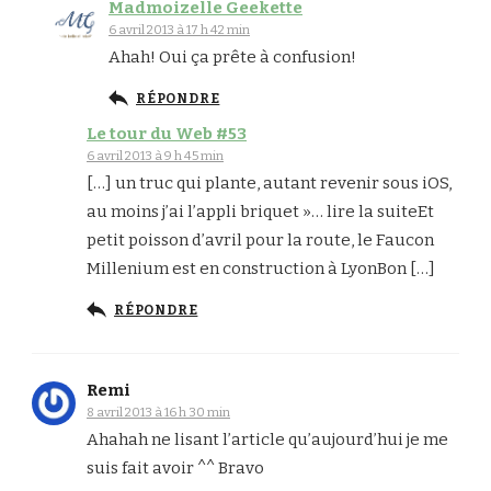
Madmoizelle Geekette
6 avril 2013 à 17 h 42 min
Ahah! Oui ça prête à confusion!
RÉPONDRE
Le tour du Web #53
6 avril 2013 à 9 h 45 min
[…] un truc qui plante, autant revenir sous iOS,
au moins j’ai l’appli briquet »… lire la suiteEt
petit poisson d’avril pour la route, le Faucon
Millenium est en construction à LyonBon […]
RÉPONDRE
Remi
8 avril 2013 à 16 h 30 min
Ahahah ne lisant l’article qu’aujourd’hui je me
suis fait avoir ^^ Bravo