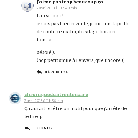
j'aime pas trop beaucoup ça
2 avril 2013 à 10 h 40 min
bah si : moi !
je suis pas bien réveillé, je me suis tapé 1h
de route ce matin, décalage horaire,
toussa…
désolé ):
(hop petit smile à l’envers, que t’adore !)
RÉPONDRE
chroniqueduntrentenaire
2 avril 2013 à 11 h 56 min
Ça aurait pu être un motif pour que j’arrête de
te lire :p
RÉPONDRE