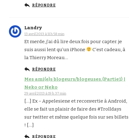
RÉPONDRE
Landry
13 avril 2013 à 11 h 58 min
Et merde, j’ai dû lire deux fois pour capter. je
suis aussi lent qu’un iPhone
C’est cadeau, à
la Thierry Moreau…
RÉPONDRE
Mes ami(e)s blogeurs/blogeuses.(Partie1) |
Neko or Neko
29 avril 2013 à 19 h 37 min
[…] Ex – Appelesiene et reconvertie à Android,
elle se fait un plaisir de faire des #Trolldays
sur twitter et même quelque fois sur ses billets
! […]
RÉPONDRE