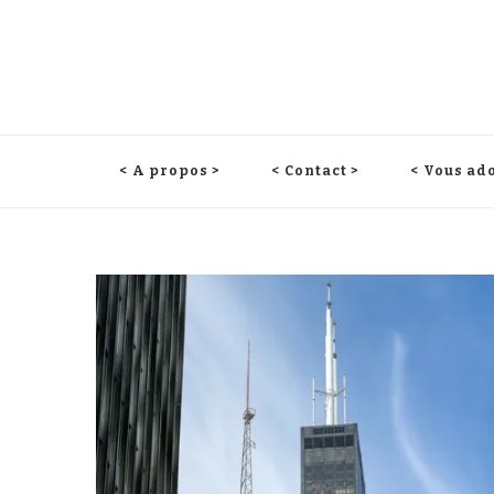
< A propos >
< Contact >
< Vous ado