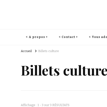
< A propos >
< Contact >
< Vous ado
Accueil
Billets culture
Billets cultur
Affichage : 1 - 3 sur 3 RÉSULTATS