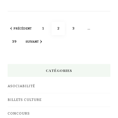
Pagination
PAGE
PAGE
PAGE
1
2
3
…
PRÉCÉDENT
des
PAGE
39
SUIVANT
publications
CATÉGORIES
ASOCIABILITÉ
BILLETS CULTURE
CONCOURS