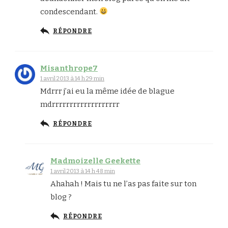
condescendant.
RÉPONDRE
Misanthrope7
1 avril 2013 à 14 h 29 min
Mdrrr j’ai eu la même idée de blague
mdrrrrrrrrrrrrrrrrrrr
RÉPONDRE
Madmoizelle Geekette
1 avril 2013 à 14 h 48 min
Ahahah ! Mais tu ne l’as pas faite sur ton
blog ?
RÉPONDRE