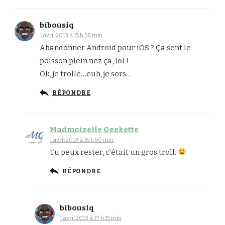
bibousiq
1 avril 2013 à 15 h 58 min
Abandonner Android pour iOS ? Ça sent le
poisson plein nez ça, lol !
Ok, je trolle…euh, je sors…
RÉPONDRE
Madmoizelle Geekette
1 avril 2013 à 16 h 50 min
Tu peux rester, c’était un gros troll.
RÉPONDRE
bibousiq
1 avril 2013 à 17 h 15 min