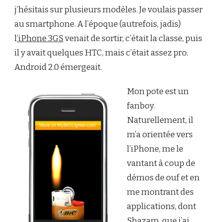
j’hésitais sur plusieurs modèles. Je voulais passer
au smartphone. A l’époque (autrefois, jadis)
l
‘iPhone 3GS
venait de sortir, c’était la classe, puis
il y avait quelques HTC, mais c’était assez pro.
Android 2.0 émergeait.
Mon pote est un
fanboy.
Naturellement, il
m’a orientée vers
l’iPhone, me le
vantant à coup de
démos de ouf et en
me montrant des
applications, dont
Shazam, que j’ai