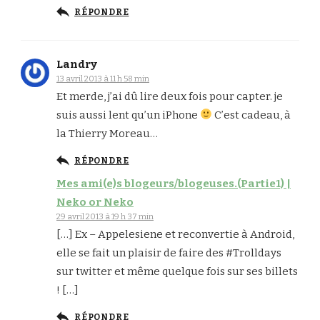
RÉPONDRE
Landry
13 avril 2013 à 11 h 58 min
Et merde, j’ai dû lire deux fois pour capter. je
suis aussi lent qu’un iPhone
C’est cadeau, à
la Thierry Moreau…
RÉPONDRE
Mes ami(e)s blogeurs/blogeuses.(Partie1) |
Neko or Neko
29 avril 2013 à 19 h 37 min
[…] Ex – Appelesiene et reconvertie à Android,
elle se fait un plaisir de faire des #Trolldays
sur twitter et même quelque fois sur ses billets
! […]
RÉPONDRE