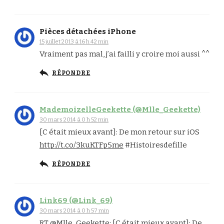
Pièces détachées iPhone
15 juillet 2013 à 16 h 42 min
Vraiment pas mal, j’ai failli y croire moi aussi ^^
RÉPONDRE
MademoizelleGeekette (@Mlle_Geekette)
30 mars 2014 à 0 h 52 min
[C était mieux avant]: De mon retour sur iOS
http://t.co/3kuKTFp5me
#Histoiresdefille
RÉPONDRE
Link69 (@Link_69)
30 mars 2014 à 0 h 57 min
RT @Mlle_Geekette: [C était mieux avant]: De