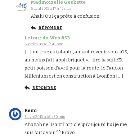
Madmoizelle Geekette
6 avril 2013 à 17 h 42 min
Ahah! Oui ça prête à confusion!
RÉPONDRE
Le tour du Web #53
6 avril 2013 à 9 h 45 min
[…] un truc qui plante, autant revenir sous iOS,
au moins j’ai l’appli briquet »… lire la suiteEt
petit poisson d’avril pour la route, le Faucon
Millenium est en construction à LyonBon […]
RÉPONDRE
Remi
8 avril 2013 à 16 h 30 min
Ahahah ne lisant l’article qu’aujourd’hui je me
suis fait avoir ^^ Bravo