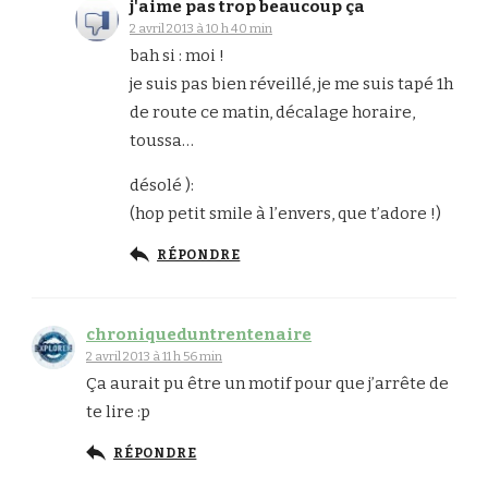
j'aime pas trop beaucoup ça
2 avril 2013 à 10 h 40 min
bah si : moi !
je suis pas bien réveillé, je me suis tapé 1h
de route ce matin, décalage horaire,
toussa…
désolé ):
(hop petit smile à l’envers, que t’adore !)
RÉPONDRE
chroniqueduntrentenaire
2 avril 2013 à 11 h 56 min
Ça aurait pu être un motif pour que j’arrête de
te lire :p
RÉPONDRE