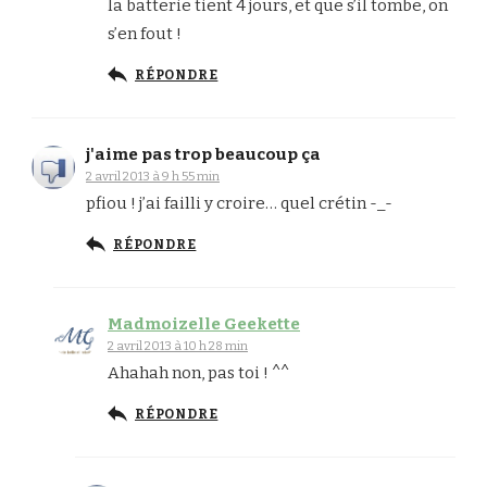
la batterie tient 4 jours, et que s’il tombe, on
s’en fout !
RÉPONDRE
j'aime pas trop beaucoup ça
2 avril 2013 à 9 h 55 min
pfiou ! j’ai failli y croire… quel crétin -_-
RÉPONDRE
Madmoizelle Geekette
2 avril 2013 à 10 h 28 min
Ahahah non, pas toi ! ^^
RÉPONDRE