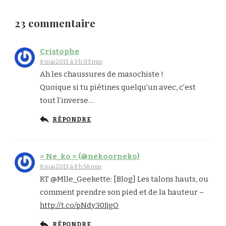
23 commentaire
Cristophe
8 mai 2013 à 3 h 03 min
Ah les chaussures de masochiste !
Quoique si tu piétines quelqu’un avec, c’est
tout l’inverse…
RÉPONDRE
= Ne_ko = (@nekoorneko)
8 mai 2013 à 8 h 58 min
RT @Mlle_Geekette: [Blog] Les talons hauts, ou
comment prendre son pied et de la hauteur –
http://t.co/pNdy30IjgO
RÉPONDRE