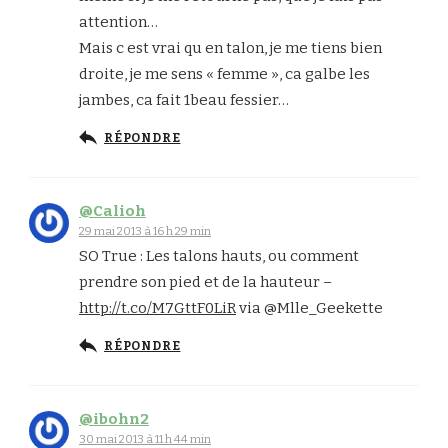
attention…
Mais c est vrai qu en talon, je me tiens bien
droite, je me sens « femme », ca galbe les
jambes, ca fait 1beau fessier…
RÉPONDRE
@Calioh
29 mai 2013 à 16 h 29 min
SO True : Les talons hauts, ou comment
prendre son pied et de la hauteur –
http://t.co/M7GttF0LiR
via @Mlle_Geekette
RÉPONDRE
@ibohn2
30 mai 2013 à 11 h 44 min