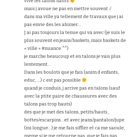
vive les talons hauts
mais j avoue ne pas en mettre souvent :/
dans ma ville ya tellement de travaux que j ai
pas envie des les abimer…
J ai pas toujours la tenue qui va avec (je suis le
plus souvent en jeans/baskets, mais baskets de
« ville » #nuance ^^)
je marche beaucoup et en talons je vais plus
lentement…
Dans les boulots que je fais (anim d enfants,
educ, …) c est pas possible
quand je conduis, j arrive pas en talons (sauf
avec la ptite paire de chaussures avec des
talons pas trop hauts)
des que je met des talons, petits/hauts,
bottes/escarpins…et avec jeans/pantalon/jupe
(mi longue…) je me fais siffler et ca me saoule,
meme si je me retourne pas, que je fais pas