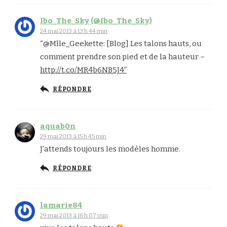
Ibo_The_Sky (@Ibo_The_Sky)
24 mai 2013 à 13 h 44 min
“@Mlle_Geekette: [Blog] Les talons hauts, ou
comment prendre son pied et de la hauteur –
http://t.co/MR4b6NB5J4”
RÉPONDRE
aquab0n
29 mai 2013 à 15 h 45 min
J’attends toujours les modèles homme.
RÉPONDRE
lamarie84
29 mai 2013 à 16 h 07 min