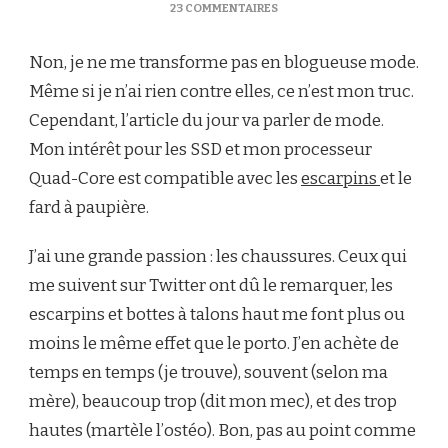
SUR
23 COMMENTAIRES
LES
TALONS
Non, je ne me transforme pas en blogueuse mode.
HAUTS,
OU
Même si je n’ai rien contre elles, ce n’est mon truc.
COMMENT
Cependant, l’article du jour va parler de mode.
PRENDRE
SON
Mon intérêt pour les SSD et mon processeur
PIED
Quad-Core est compatible avec les
escarpins
et le
ET
DE
fard à paupière.
LA
HAUTEUR
J’ai une grande passion : les chaussures. Ceux qui
me suivent sur Twitter ont dû le remarquer, les
escarpins et bottes à talons haut me font plus ou
moins le même effet que le porto. J’en achète de
temps en temps (je trouve), souvent (selon ma
mère), beaucoup trop (dit mon mec), et des trop
hautes (martèle l’ostéo). Bon, pas au point comme