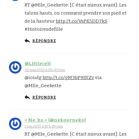
RT @Mlle_Geekette: [C était mieux avant]: Les
talons hauts, ou comment prendre son pied et
de la hauteur
http://t.co/VsPK5DD7kS
#Histoiresdefille
RÉPONDRE
@Littlecelt
30 mai 2013 à 11 h 45 min
@ioudg
http://t.co/gM3bP9SYZv
via
@Mlle_Geekette
RÉPONDRE
= Ne_ko = (@nekoorneko)
1 juin 2013 à 10 h 39 min
RT @Mlle_Geekette: [C était mieux avant]: Les