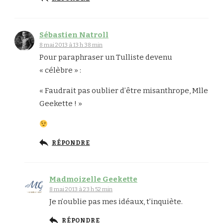
Sébastien Natroll
8 mai 2013 à 13 h 38 min
Pour paraphraser un Tulliste devenu
« célèbre » :
« Faudrait pas oublier d’être misanthrope, Mlle
Geekette ! »
RÉPONDRE
Madmoizelle Geekette
8 mai 2013 à 23 h 52 min
Je n’oublie pas mes idéaux, t’inquiète.
RÉPONDRE