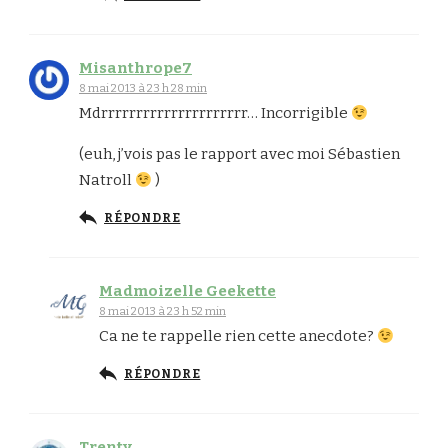
Misanthrope7
8 mai 2013 à 23 h 28 min
Mdrrrrrrrrrrrrrrrrrrrrr… Incorrigible
(euh, j’vois pas le rapport avec moi Sébastien
Natroll
)
RÉPONDRE
Madmoizelle Geekette
8 mai 2013 à 23 h 52 min
Ca ne te rappelle rien cette anecdote?
RÉPONDRE
Trenty