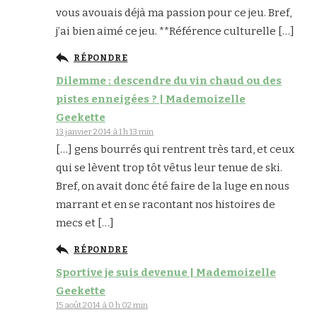
vous avouais déjà ma passion pour ce jeu. Bref,
j’ai bien aimé ce jeu. **Référence culturelle […]
RÉPONDRE
Dilemme : descendre du vin chaud ou des
pistes enneigées ? | Mademoizelle
Geekette
13 janvier 2014 à 1 h 13 min
[…] gens bourrés qui rentrent très tard, et ceux
qui se lèvent trop tôt vêtus leur tenue de ski.
Bref, on avait donc été faire de la luge en nous
marrant et en se racontant nos histoires de
mecs et […]
RÉPONDRE
Sportive je suis devenue | Mademoizelle
Geekette
15 août 2014 à 0 h 02 min