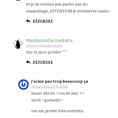
et je ne voulais pas parler pas du
maquillage, ATTENTION je m’ennerve sinon !
RÉPONDRE
Madmoizelle Geekette
28 mars 2012 à 16 h 53 min
Sur ta quoi privée? ^^
RÉPONDRE
j'aime pas trop beaucoup ça
28 mars 2012 à 17 h 05 min
haaa! abruti ! con de moi >.<
noob ! quenelle !
ma vie privée bien entendu..