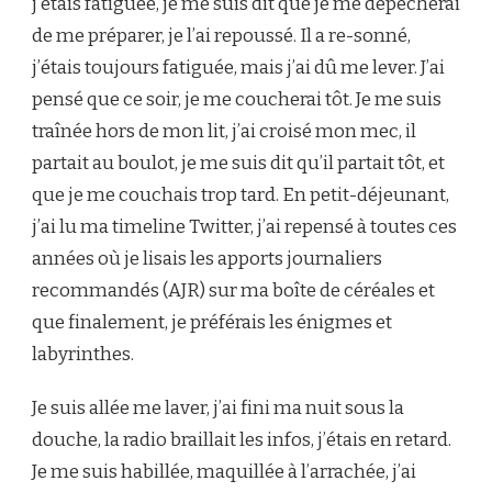
j’étais fatiguée, je me suis dit que je me dépêcherai
ME
de me préparer, je l’ai repoussé. Il a re-sonné,
COUCHE
TÔT
j’étais toujours fatiguée, mais j’ai dû me lever. J’ai
pensé que ce soir, je me coucherai tôt. Je me suis
traînée hors de mon lit, j’ai croisé mon mec, il
partait au boulot, je me suis dit qu’il partait tôt, et
que je me couchais trop tard. En petit-déjeunant,
j’ai lu ma timeline Twitter, j’ai repensé à toutes ces
années où je lisais les apports journaliers
recommandés (AJR) sur ma boîte de céréales et
que finalement, je préférais les énigmes et
labyrinthes.
Je suis allée me laver, j’ai fini ma nuit sous la
douche, la radio braillait les infos, j’étais en retard.
Je me suis habillée, maquillée à l’arrachée, j’ai