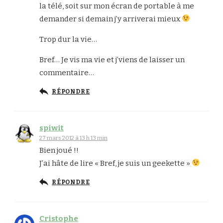
la télé, soit sur mon écran de portable à me
demander si demain j’y arriverai mieux
Trop dur la vie…
Bref… Je vis ma vie et j’viens de laisser un
commentaire…
RÉPONDRE
spiwit
27 mars 2012 à 13 h 13 min
Bien joué !!
J’ai hâte de lire « Bref, je suis un geekette »
RÉPONDRE
Cristophe