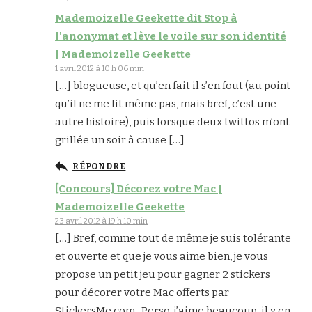
Mademoizelle Geekette dit Stop à
l'anonymat et lève le voile sur son identité
| Mademoizelle Geekette
1 avril 2012 à 10 h 06 min
[…] blogueuse, et qu’en fait il s’en fout (au point
qu’il ne me lit même pas, mais bref, c’est une
autre histoire), puis lorsque deux twittos m’ont
grillée un soir à cause […]
RÉPONDRE
[Concours] Décorez votre Mac |
Mademoizelle Geekette
23 avril 2012 à 19 h 10 min
[…] Bref, comme tout de même je suis tolérante
et ouverte et que je vous aime bien, je vous
propose un petit jeu pour gagner 2 stickers
pour décorer votre Mac offerts par
StickersMe.com . Perso, j’aime beaucoup, il y en