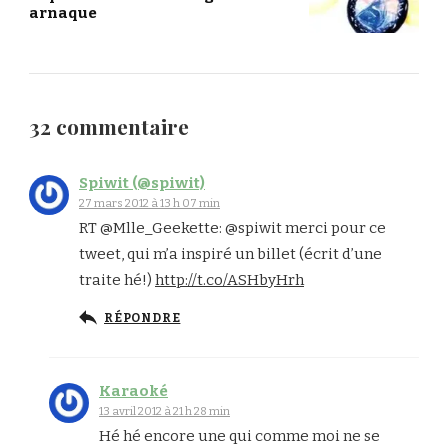
arnaque
32 commentaire
Spiwit (@spiwit)
27 mars 2012 à 13 h 07 min
RT @Mlle_Geekette: @spiwit merci pour ce
tweet, qui m’a inspiré un billet (écrit d’une
traite hé!)
http://t.co/ASHbyHrh
RÉPONDRE
Karaoké
13 avril 2012 à 21 h 28 min
Hé hé encore une qui comme moi ne se