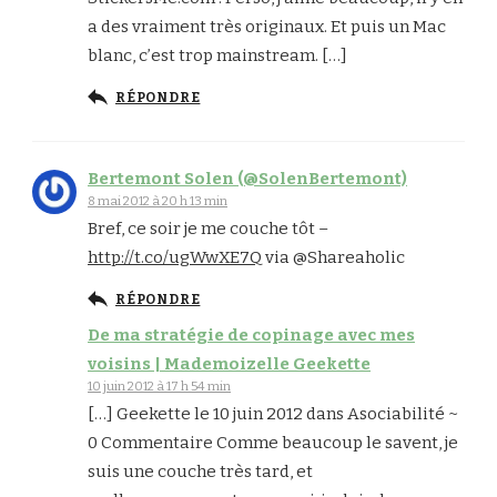
a des vraiment très originaux. Et puis un Mac
blanc, c’est trop mainstream. […]
RÉPONDRE
Bertemont Solen (@SolenBertemont)
8 mai 2012 à 20 h 13 min
Bref, ce soir je me couche tôt –
http://t.co/ugWwXE7Q
via @Shareaholic
RÉPONDRE
De ma stratégie de copinage avec mes
voisins | Mademoizelle Geekette
10 juin 2012 à 17 h 54 min
[…] Geekette le 10 juin 2012 dans Asociabilité ~
0 Commentaire Comme beaucoup le savent, je
suis une couche très tard, et