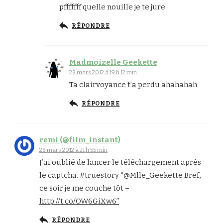
pfffffff quelle nouille je te jure
RÉPONDRE
Madmoizelle Geekette
28 mars 2012 à 19 h 12 min
Ta clairvoyance t’a perdu ahahahah
RÉPONDRE
remi (@film_instant)
28 mars 2012 à 21 h 55 min
J’ai oublié de lancer le téléchargement après
le captcha. #truestory “@Mlle_Geekette Bref,
ce soir je me couche tôt –
http://t.co/OW6GiXw6”
RÉPONDRE