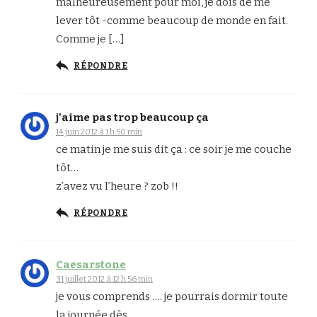
malheureusement pour moi, je dois de me
lever tôt -comme beaucoup de monde en fait.
Comme je […]
RÉPONDRE
j'aime pas trop beaucoup ça
14 juin 2012 à 1 h 50 min
ce matin je me suis dit ça : ce soir je me couche
tôt…
z’avez vu l’heure ? zob !!
RÉPONDRE
Caesarstone
31 juillet 2012 à 12 h 56 min
je vous comprends …. je pourrais dormir toute
la journée dès