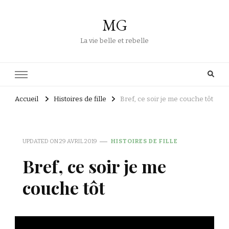
MG
La vie belle et rebelle
Accueil
Histoires de fille
Bref, ce soir je me couche tôt
UPDATED ON
29 AVRIL 2019
HISTOIRES DE FILLE
Bref, ce soir je me
couche tôt