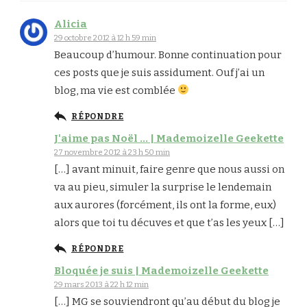
Alicia
29 octobre 2012 à 12 h 59 min
Beaucoup d’humour. Bonne continuation pour
ces posts que je suis assidument. Ouf j’ai un
blog, ma vie est comblée
RÉPONDRE
J'aime pas Noël ... | Mademoizelle Geekette
27 novembre 2012 à 23 h 50 min
[…] avant minuit, faire genre que nous aussi on
va au pieu, simuler la surprise le lendemain
aux aurores (forcément, ils ont la forme, eux)
alors que toi tu décuves et que t’as les yeux […]
RÉPONDRE
Bloquée je suis | Mademoizelle Geekette
29 mars 2013 à 22 h 12 min
[…] MG se souviendront qu’au début du blog je