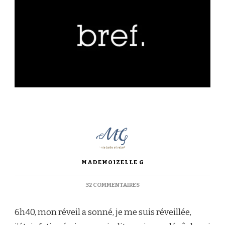
MADEMOIZELLE G
SUR
32 COMMENTAIRES
BREF,
CE
6h40, mon réveil a sonné, je me suis réveillée,
SOIR
JE