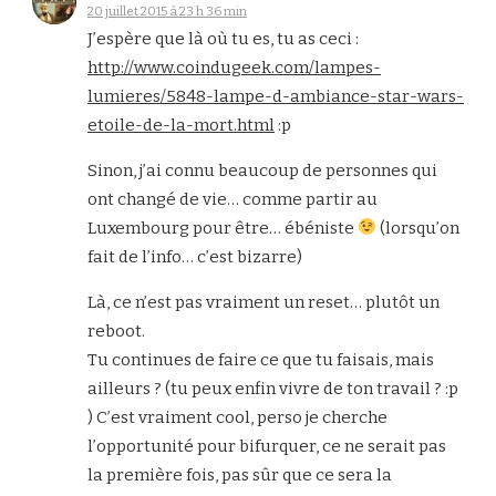
20 juillet 2015 à 23 h 36 min
J’espère que là où tu es, tu as ceci :
http://www.coindugeek.com/lampes-
lumieres/5848-lampe-d-ambiance-star-wars-
etoile-de-la-mort.html
:p
Sinon, j’ai connu beaucoup de personnes qui
ont changé de vie… comme partir au
Luxembourg pour être… ébéniste
(lorsqu’on
fait de l’info… c’est bizarre)
Là, ce n’est pas vraiment un reset… plutôt un
reboot.
Tu continues de faire ce que tu faisais, mais
ailleurs ? (tu peux enfin vivre de ton travail ? :p
) C’est vraiment cool, perso je cherche
l’opportunité pour bifurquer, ce ne serait pas
la première fois, pas sûr que ce sera la