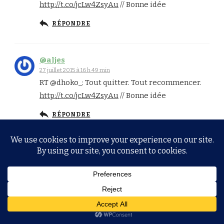
http://t.co/jcLw4ZsyAu
// Bonne idée
RÉPONDRE
@aljes
27 juillet 2015 à 16 h 49 min
RT @dhoko_: Tout quitter. Tout recommencer.
http://t.co/jcLw4ZsyAu
// Bonne idée
RÉPONDRE
supersucker
29 juillet 2015 à 18 h 42 min
Je suis en train de tout envoyer valser
également, boulot, appartement, voiture,
« amis », pas de copine, mais j’envoie chier
celles qui me prennent pour un con.