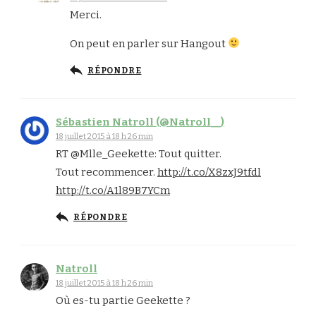
Merci.
On peut en parler sur Hangout
RÉPONDRE
Sébastien Natroll (@Natroll__)
18 juillet 2015 à 18 h 26 min
RT @Mlle_Geekette: Tout quitter.
Tout recommencer.
http://t.co/X8zxJ9tfdl
http://t.co/A1l89B7YCm
RÉPONDRE
Natroll
18 juillet 2015 à 18 h 26 min
Où es-tu partie Geekette ?