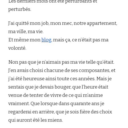
​​Les derniers mois ont été perturbants et
TOUT
RECOMMENCER.
perturbés.
J’ai quitté mon job, mon mec, notre appartement,
ma ville, ma vie.
Et même mon
blog
, mais ça, ce n’était pas ma
volonté.
Non pas que je n’aimais pas ma vie telle qu’était.
J’en avais choisi chacune de ses composantes, et
j’ai été heureuse ainsi toute ces années. Mais je
sentais que je devais bouger, que l’heure était
venue de tenter de vivre de ce qui m’anime
vraiment. Que lorsque dans quarante ans je
regarderai en arrière, ​que ​je sois fière des choix
qui auront été les miens.