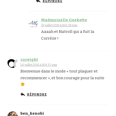
RÉPONDRE
Madmoizelle Geekette
22 juillet 2015 à 16 h 38 min
Aaaah et Natroll qui a fuit la
Corrèze !
coreight
20 juillet 2015 à 18 h 37 min
Bienvenue dans le mode « tout plaquer et
recommencer », et bon courage pour la suite
RÉPONDRE
ben_kenobi