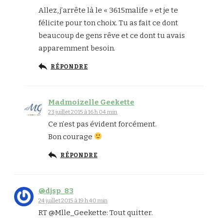
Allez, j’arrête là le « 3615malife » et je te
félicite pour ton choix. Tu as fait ce dont
beaucoup de gens rêve et ce dont tu avais
apparemment besoin.
RÉPONDRE
Madmoizelle Geekette
23 juillet 2015 à 16 h 04 min
Ce n’est pas évident forcément.
Bon courage
RÉPONDRE
@djsp_83
24 juillet 2015 à 19 h 40 min
RT @Mlle_Geekette: Tout quitter.