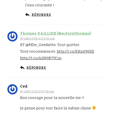
l’eau courante !
RÉPONDRE
Thomas VAILLIER (@actionthomas)
18 juillet 2015 à 22 h 16 min
RT @Mlle_Geekette: Tout quitter.
Tout recommencer.
http://t.co/X8zxJ9tfdl
http://t.co/A1l89B7YCm
RÉPONDRE
Ced
19 juillet 2015 à 9 h 58 min
Bon courage pour ta nouvelle vie !!
Je pense pour voir faire la même chose