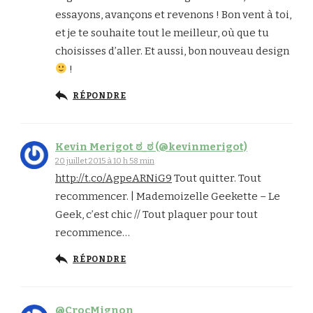
essayons, avançons et revenons ! Bon vent à toi,
et je te souhaite tout le meilleur, où que tu
choisisses d’aller. Et aussi, bon nouveau design
!
RÉPONDRE
Kevin Merigot ಠ_ಠ (@kevinmerigot)
20 juillet 2015 à 10 h 58 min
http://t.co/AgpeARNiG9
Tout quitter. Tout
recommencer. | Mademoizelle Geekette – Le
Geek, c’est chic // Tout plaquer pour tout
recommence…
RÉPONDRE
@CrocMignon