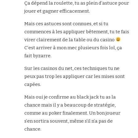
Ça dépend la roulette, tu as plein d’astuce pour
jouer et gagner efficacement.
Mais ces astuces sont connues, et si tu
commences à les appliquer bêtement, tu te fais
virer clairement de la table ou du casino
C’est arriver à mon mec plusieurs fois lol, ça
fait byzarre.
Sur les casinos du net, ces techniques tu ne
peux pas trop les appliquer car les mises sont
capées.
Mais oui je confirme au black jack tu as la
chance mais il y a beaucoup de stratégie,
comme au poker finalement. Un bon joueur
s’en sortira souvent, même s’il n’a pas de
chance.