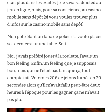
était plus dans les excités. Je le savais addicted au
jeu en ligne, mais, pour sa conscience, au casino
mobile sans dépôt (si vous voulez trouver
plus
d’infos
sur le casino mobile sans dépôt)
Mon pote étant un fana de poker, il a voulu placer
ses derniers sur une table. Soit.
Moi, j’avais préféré jouer à la roulette, j’avais un
bon feeling. Enfin, un feeling que je supposais
bon, mais qui ne l’était pas tant que ça, tout
compte fait. Voir mes 20€ de jetons fumés en 20
secondes alors qu’il m’avait fallu peut-être deux
heures à l’époque pour les gagner, ça ne m’avait
pas plu.