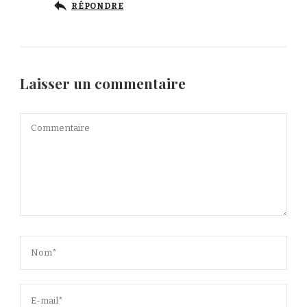
RÉPONDRE
Laisser un commentaire