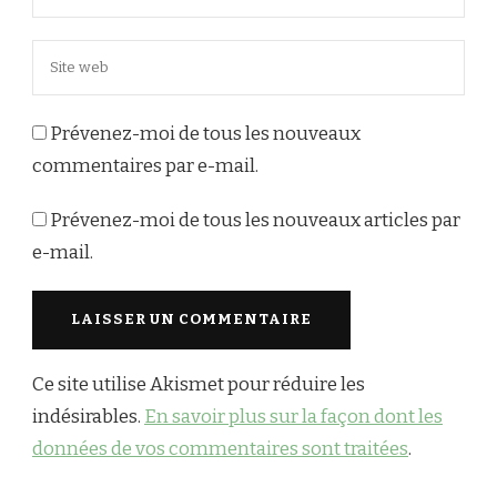
Prévenez-moi de tous les nouveaux
commentaires par e-mail.
Prévenez-moi de tous les nouveaux articles par
e-mail.
Ce site utilise Akismet pour réduire les
indésirables.
En savoir plus sur la façon dont les
données de vos commentaires sont traitées
.