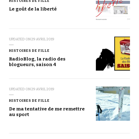
HISTOIRES DE FILLE
Le goût de la liberté
UPDATED ON
29 AVRIL 2019
HISTOIRES DE FILLE
RadioBlog, la radio des
blogueurs, saison 4
UPDATED ON
29 AVRIL 2019
HISTOIRES DE FILLE
De ma tentative de me remettre
au sport