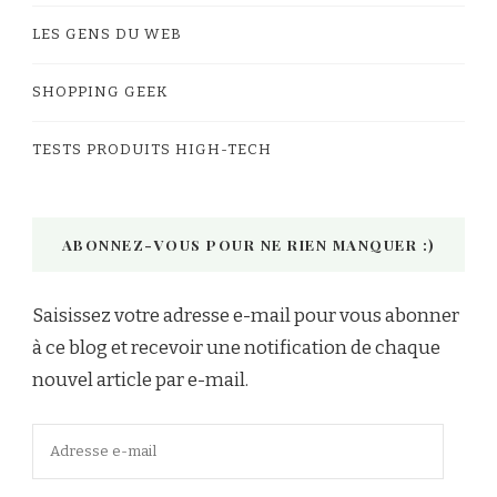
LES GENS DU WEB
SHOPPING GEEK
TESTS PRODUITS HIGH-TECH
ABONNEZ-VOUS POUR NE RIEN MANQUER :)
Saisissez votre adresse e-mail pour vous abonner
à ce blog et recevoir une notification de chaque
nouvel article par e-mail.
Adresse
e-