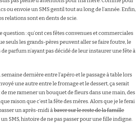
ne suis pas pleine d’attentions pour ma mère. Comme pour
trucs ou envoie un SMS gentil tout au long de l’année. Enfin,
s relations sont en dents de scie.
e question : qu’ont ces fêtes convenues et commerciales
ue seuls les grands-pères peuvent aller se faire foutre, le
 de parfum n’ayant pas décidé de leur instaurer une fête à
emaine dernière entre l’apéro et le passage à table lors
 envoyé une autre entre le fromage et le dessert, ça serait
t de me ramener un bouquet de fleurs dans une main, des
ue raison que c’est la fête des mères. Alors que je le ferai
passer un après-midi à
baver sur le reste de la famille
un SMS, histoire de ne pas passer pour une fille indigne.