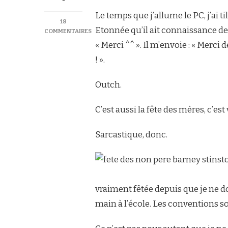
Le temps que j’allume le PC, j’ai til
18
Etonnée qu’il ait connaissance de c
COMMENTAIRES
SUR
« Merci ^^ ». Il m’envoie : « Merc
I
! ».
AM
NOT
YOUR
Outch.
MOTHER
C’est aussi la fête des mères, c’est 
Sarcastique, donc.
vraiment fêtée depuis que je ne d
main à l’école. Les conventions so