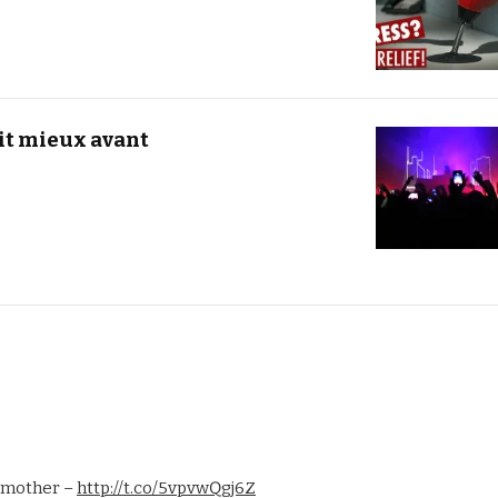
ait mieux avant
r mother –
http://t.co/5vpvwQgj6Z