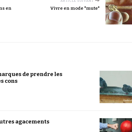
ARTICLE SUIVANT
ns en
Vivre en mode "mute"
 marques de prendre les
s cons
autres agacements