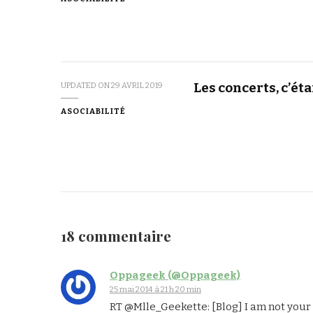
Les concerts, c’ét
UPDATED ON
29 AVRIL 2019
ASOCIABILITÉ
18 commentaire
Oppageek (@Oppageek)
25 mai 2014 à 21 h 20 min
RT @Mlle_Geekette: [Blog] I am not you