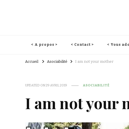
< A propos >
< Contact >
< Vous ado
Accueil
Asociabilité
I am not your mother
UPDATED ON
29 AVRIL 2019
ASOCIABILITÉ
I am not your