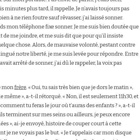
is minutes plus tard, il rappelle. Je n’avais toujours pas
bien à ne rien foutre sauf rêvasser, j’ai laissé sonner.
nds mon téléphone fixe sonner. Je me suis bien doutée que
 de me joindre, et me suis dit que pour qu’il insiste
 quelque chose. Alors, de mauvaise volonté, pestant contre
lingué notre liberté, je me suis levée pour répondre. Entre
it arrêté de sonner, j’ai dû le rappeler, la voix pas
dé mon
frère
. « Oui, tu sais très bien que je dors le matin »,
t de même », a-t-il rétorqué. « Non, il est seulement 11h30, et
t comment tu feras le jour où t’auras des enfants ? », a-t-il
’ils terminent sur mes seins ou ailleurs, je peux encore
ées », ai-je envoyé, histoire de couper court à cette
t je ne voyais pas le but. « Je t’appelais car mon disque