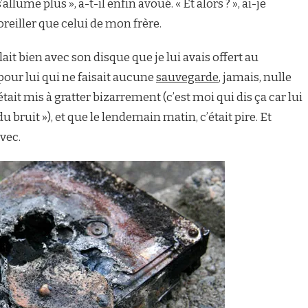
llume plus », a-t-il enfin avoué. « Et alors ? », ai-je
reiller que celui de mon frère.
lait bien avec son disque que je lui avais offert au
pour lui qui ne faisait aucune
sauvegarde
, jamais, nulle
’était mis à gratter bizarrement (c’est moi qui dis ça car lui
t du bruit »), et que le lendemain matin, c’était pire. Et
vec.