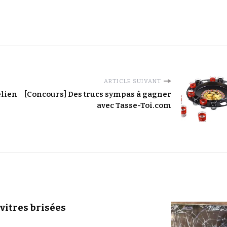
ARTICLE SUIVANT
élien
[Concours] Des trucs sympas à gagner
avec Tasse-Toi.com
 vitres brisées