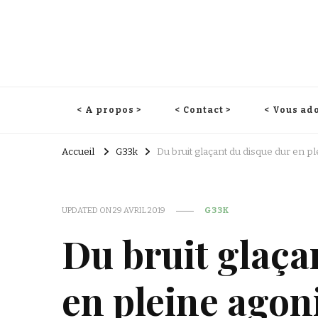
< A propos >
< Contact >
< Vous ado
Accueil
G33k
Du bruit glaçant du disque dur en p
UPDATED ON
29 AVRIL 2019
G33K
Du bruit glaça
en pleine agon