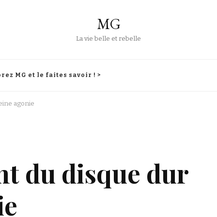
MG
La vie belle et rebelle
rez MG et le faites savoir ! >
leine agonie
nt du disque dur
ie