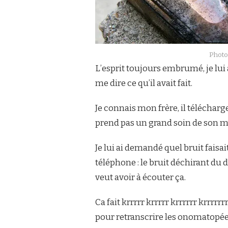
Phot
L’esprit toujours embrumé, je lui
me dire ce qu’il avait fait.
Je connais mon frère, il télécharg
prend pas un grand soin de son ma
Je lui ai demandé quel bruit faisai
téléphone : le bruit déchirant du
veut avoir à écouter ça.
Ca fait krrrrr krrrrr krrrrrr krrrrrrr
pour retranscrire les onomatopée