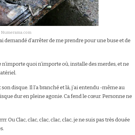
o Numerama.com
 ai demandé d’arrêter de me prendre pour une buse et de
e n’importe quoi n’importe où, installe des merdes, et ne
tériel.
t son disque. Il l’a branché et là, j’ai entendu -même au
 disque dur en pleine agonie. Ca fend le cœur. Personne ne
rrr. Ou Clac, clac, clac, clac, clac, je ne suis pas très douée
s.