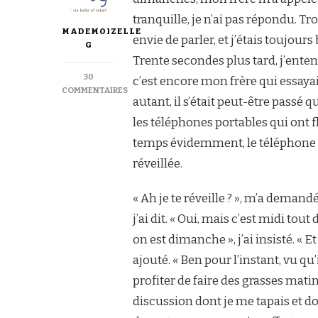
tranquille, je n’ai pas répondu. Tro
MADEMOIZELLE
envie de parler, et j’étais toujours 
G
Trente secondes plus tard, j’ente
30
c’est encore mon frère qui essayait
COMMENTAIRES
autant, il s’était peut-être passé
SUR
DU
les téléphones portables qui ont f
BRUIT
temps évidemment, le téléphone ava
GLAÇANT
DU
réveillée.
DISQUE
DUR
« Ah je te réveille ? », m’a deman
EN
PLEINE
j’ai dit. « Oui, mais c’est midi tou
AGONIE
on est dimanche », j’ai insisté. « E
ajouté. « Ben pour l’instant, vu qu
profiter de faire des grasses matin
discussion dont je me tapais et don