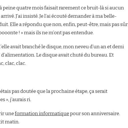
a à peine quatre mois faisait rarement ce bruit-là si aucun
arrivé. J’ai insisté. Je l’ai écouté demander à ma belle-
duit. Elle a répondu que non, enfin, peut-être, mais pas sûr
ooooonte ! » mais ils ne m’ont pas entendue.
qu’elle avait branché le disque, mon neveu d’un an et demi
ble d’alimentation. Le disque avait chuté du bureau. Et
c, clac, clac.
’étais pas doutée que la prochaine étape, ça serait
, j’aurais ri.
rir une
formation informatique
pour son anniversaire.
tit matin.