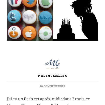
MADEMOIZELLE G
SUR
10 COMMENTAIRES
LE
BLOG
J’ai eu un flash cet après-midi : dans 3 mois, ce
VA
FÊTER