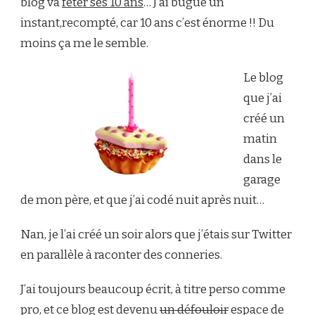
blog va
fêter ses 10 ans
… J’ai bugué un
SES
instant,recompté, car 10 ans c’est énorme !! Du
10
ANS
moins ça me le semble.
Le blog
que j’ai
créé un
matin
dans le
garage
de mon père, et que j’ai codé nuit après nuit…
Nan, je l’ai créé un soir alors que j’étais sur Twitter
en parallèle à raconter des conneries.
J’ai toujours beaucoup écrit, à titre perso comme
pro, et ce blog est devenu
un défouloir
espace de