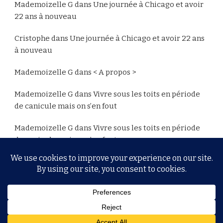
Mademoizelle G
dans
Une journée à Chicago et avoir
22 ans à nouveau
Cristophe
dans
Une journée à Chicago et avoir 22 ans
à nouveau
Mademoizelle G
dans
< A propos >
Mademoizelle G
dans
Vivre sous les toits en période
de canicule mais on s’en fout
Mademoizelle G
dans
Vivre sous les toits en période
de canicule mais on s’en fout
© Copyright 2026
MG
. Tous droits réservés.
Yummy
Recipe | Développé par
Blossom Themes
.Propulsé par
WordPress
.