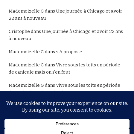
Mademoizelle G
dans
Une journée à Chicago et avoir
22 ans à nouveau
Cristophe
dans
Une journée à Chicago et avoir 22 ans
à nouveau
Mademoizelle G
dans
< A propos >
Mademoizelle G
dans
Vivre sous les toits en période
de canicule mais on s’en fout
Mademoizelle G
dans
Vivre sous les toits en période
de canicule mais on s’en fout
© Copyright 2026
MG
. Tous droits réservés.
Yummy
Recipe | Développé par
Blossom Themes
.Propulsé par