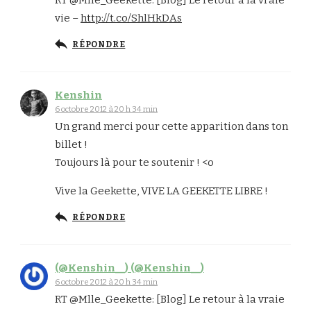
RT @Mlle_Geekette: [Blog] Le retour à la vraie
vie –
http://t.co/ShlHkDAs
RÉPONDRE
Kenshin
6 octobre 2012 à 20 h 34 min
Un grand merci pour cette apparition dans ton
billet !
Toujours là pour te soutenir ! <o
Vive la Geekette, VIVE LA GEEKETTE LIBRE !
RÉPONDRE
(@Kenshin__) (@Kenshin__)
6 octobre 2012 à 20 h 34 min
RT @Mlle_Geekette: [Blog] Le retour à la vraie