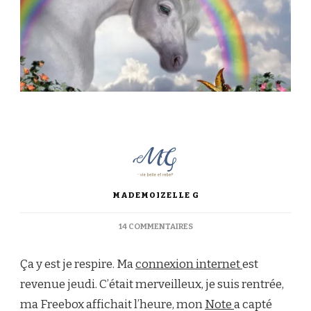
MADEMOIZELLE G
SUR
14 COMMENTAIRES
LE
RETOUR
Ça y est je respire. Ma
connexion internet
est
À
LA
revenue jeudi. C’était merveilleux, je suis rentrée,
VRAIE
ma Freebox affichait l’heure, mon
Note
a capté
VIE