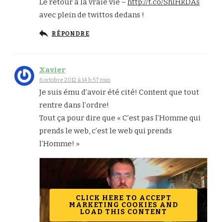
Le retour à la vraie vie –
http://t.co/ShlHkDAs
avec plein de twittos dedans !
RÉPONDRE
Xavier
6 octobre 2012 à 14 h 57 min
Je suis ému d’avoir été cité! Content que tout
rentre dans l’ordre!
Tout ça pour dire que « C’est pas l’Homme qui
prends le web, c’est le web qui prends
l’Homme! »
CLICK HERE TO ACCEPT
MARKETING COOKIES AND
LOAD THIS CONTENT