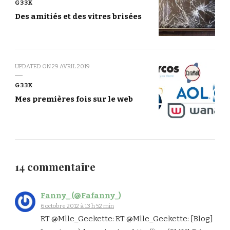
G33K
Des amitiés et des vitres brisées
UPDATED ON
29 AVRIL 2019
G33K
Mes premières fois sur le web
14 commentaire
Fanny_ (@Fafanny_)
6 octobre 2012 à 13 h 52 min
RT @Mlle_Geekette: RT @Mlle_Geekette: [Blog]