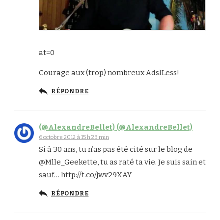
at=0
Courage aux (trop) nombreux AdslLess!
RÉPONDRE
(@AlexandreBellet) (@AlexandreBellet)
6 octobre 2012 à 15 h 23 min
Si à 30 ans, tu n’as pas été cité sur le blog de
@Mlle_Geekette, tu as raté ta vie. Je suis sain et
sauf…
http://t.co/jwv29XAY
RÉPONDRE