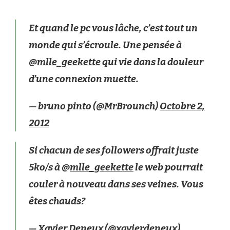
Et quand le pc vous lâche, c’est tout un
monde qui s’écroule. Une pensée à
@
mlle_geekette
qui vie dans la douleur
d’une connexion muette.
— bruno pinto (@MrBrounch)
Octobre 2,
2012
Si chacun de ses followers offrait juste
5ko/s à @
mlle_geekette
le web pourrait
couler à nouveau dans ses veines. Vous
êtes chauds?
— Xavier Deneux (@xavierdeneux)