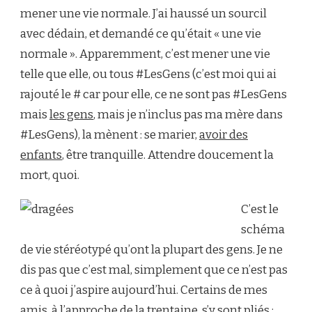
mener une vie normale. J’ai haussé un sourcil
avec dédain, et demandé ce qu’était « une vie
normale ». Apparemment, c’est mener une vie
telle que elle, ou tous #LesGens (c’est moi qui ai
rajouté le # car pour elle, ce ne sont pas #LesGens
mais
les gens
, mais je n’inclus pas ma mère dans
#LesGens), la mènent : se marier,
avoir des
enfants
, être tranquille. Attendre doucement la
mort, quoi.
C’est le
schéma
de vie stéréotypé qu’ont la plupart des gens. Je ne
dis pas que c’est mal, simplement que ce n’est pas
ce à quoi j’aspire aujourd’hui. Certains de mes
amis, à l’approche de la trentaine, s’y sont pliés :