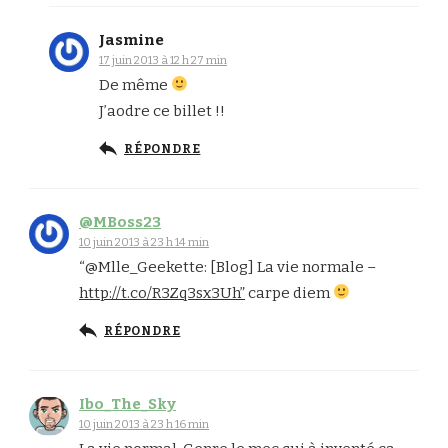
Jasmine
17 juin 2013 à 12 h 27 min
De même
J’aodre ce billet !!
RÉPONDRE
@MBoss23
10 juin 2013 à 23 h 14 min
“@Mlle_Geekette: [Blog] La vie normale –
http://t.co/R3Zq3sx3Uh”
carpe diem
RÉPONDRE
Ibo_The_Sky
10 juin 2013 à 23 h 16 min