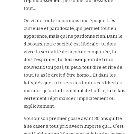
l’épanouissement personnel au dessus de
tout…
On vit de toute façon dans une époque très
curieuse et paradoxale, qui permet tout en
apparence, mais qui ne pardonne rien. Dans le
discours, notre société est libérale : tu dois
vivre ta sexualité de façon décomplexée, tu
dois t’exprimer, tu dois oser plein de trucs
nouveaux (ou pas), tu peux tout dire et rire de
tout, tu as le droit d’être homo… Et dans les
faits, dès que tu te sers des toutes ces libertés
morales qu’on fait semblant de t’offrir, tu te fais
vertement réprimander, implicitement ou
explicitement.
Vouloir son premier gosse avant 30 ans quitte
à se caser à tout prix avec n’importe qui… C’est
quoi l’obligation ? Se marier et faire des gosses