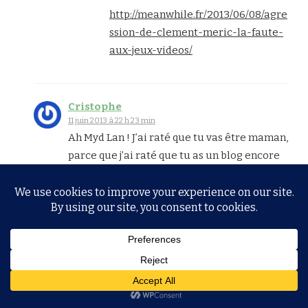
http://meanwhile.fr/2013/06/08/agre
ssion-de-clement-meric-la-faute-
aux-jeux-videos/
Cristophe
11 juin 2013 à 22 h 23 min
Ah Myd Lan ! J’ai raté que tu vas être maman,
parce que j’ai raté que tu as un blog encore
actif…
Je ne comprends pas en quoi faire un enfant
serait une preuve de maturité, je crois que
c’est seulement une évolution différente
suite à une envie différente, envie qui s’est
concrétisée pour toi grâce au hasard, à la
chance de rencontrer quelqu’un en accord