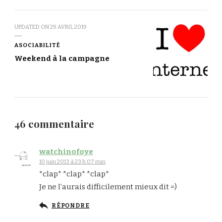
UPDATED ON
29 AVRIL 2019
ASOCIABILITÉ
Weekend à la campagne
46 commentaire
watchinofoye
10 juin 2013 à 23 h 07 min
*clap* *clap* *clap*
Je ne l’aurais difficilement mieux dit =)
RÉPONDRE