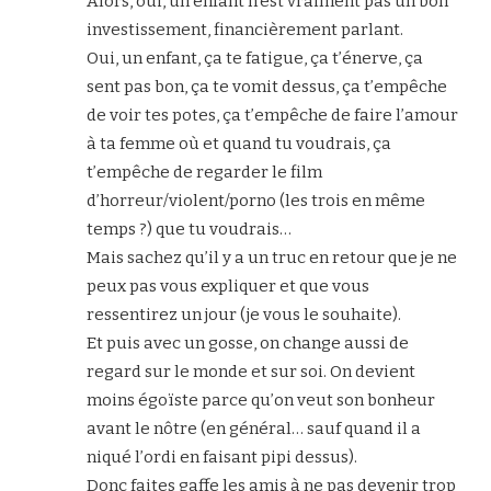
Alors, oui, un enfant n’est vraiment pas un bon
investissement, financièrement parlant.
Oui, un enfant, ça te fatigue, ça t’énerve, ça
sent pas bon, ça te vomit dessus, ça t’empêche
de voir tes potes, ça t’empêche de faire l’amour
à ta femme où et quand tu voudrais, ça
t’empêche de regarder le film
d’horreur/violent/porno (les trois en même
temps ?) que tu voudrais…
Mais sachez qu’il y a un truc en retour que je ne
peux pas vous expliquer et que vous
ressentirez un jour (je vous le souhaite).
Et puis avec un gosse, on change aussi de
regard sur le monde et sur soi. On devient
moins égoïste parce qu’on veut son bonheur
avant le nôtre (en général… sauf quand il a
niqué l’ordi en faisant pipi dessus).
Donc faites gaffe les amis à ne pas devenir trop