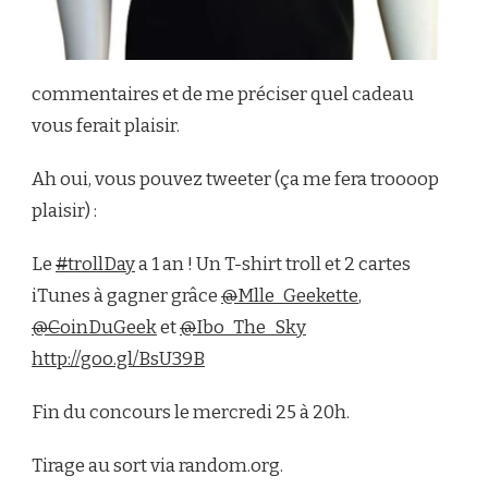
commentaires et de me préciser quel cadeau
vous ferait plaisir.
Ah oui, vous pouvez tweeter (ça me fera troooop
plaisir) :
Le
#
trollDay
a 1 an ! Un T-shirt troll et 2 cartes
iTunes à gagner grâce
@
Mlle_Geekette
,
@C
oinDuGeek
et
@
Ibo_The_Sky
http://goo.gl/BsU39B
Fin du concours le mercredi 25 à 20h.
Tirage au sort via random.org.