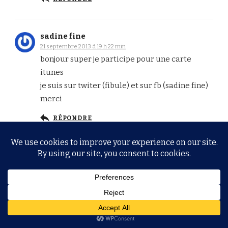
sadine fine
21 septembre 2013 à 19 h 22 min
bonjour super je participe pour une carte
itunes
je suis sur twiter (fibule) et sur fb (sadine fine)
merci
RÉPONDRE
@mboss23
22 septembre 2013 à 23 h 25 min
Mon troll ira à l’inutile iphone 5S qui offre
« une des meilleurs sécurité du monde » en
matière de mdp.
http://www.gizmodo.fr/2013/09/12/iphone-5s-