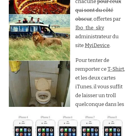
chacune
pour ceux
qui sont du côté
obscur
, offertes par
Ibo_the_sky
administrateur du
site
MyiDevice
.
Pour tenter de
remporter ce
T-Shirt
,
et les deux cartes
iTunes, il vous suffit
de laisser un troll
quelconque dans les