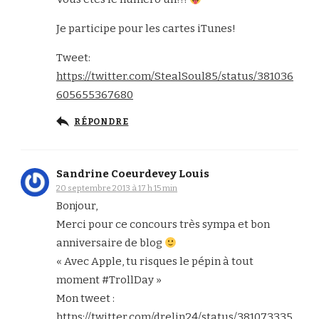
Je participe pour les cartes iTunes!
Tweet:
https://twitter.com/StealSoul85/status/381036
605655367680
RÉPONDRE
Sandrine Coeurdevey Louis
20 septembre 2013 à 17 h 15 min
Bonjour,
Merci pour ce concours très sympa et bon
anniversaire de blog
« Avec Apple, tu risques le pépin à tout
moment #TrollDay »
Mon tweet :
https://twitter.com/drelin24/status/381073335