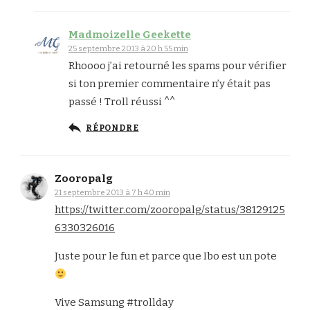
Madmoizelle Geekette
25 septembre 2013 à 20 h 55 min
Rhoooo j’ai retourné les spams pour vérifier
si ton premier commentaire n’y était pas
passé ! Troll réussi ^^
RÉPONDRE
Zooropalg
21 septembre 2013 à 7 h 40 min
https://twitter.com/zooropalg/status/38129125
6330326016
Juste pour le fun et parce que Ibo est un pote
Vive Samsung #trollday