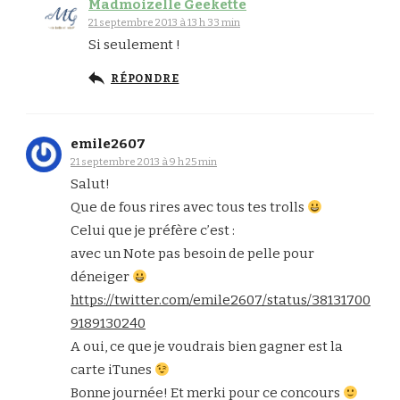
Madmoizelle Geekette
21 septembre 2013 à 13 h 33 min
Si seulement !
RÉPONDRE
emile2607
21 septembre 2013 à 9 h 25 min
Salut!
Que de fous rires avec tous tes trolls
Celui que je préfère c’est :
avec un Note pas besoin de pelle pour
déneiger
https://twitter.com/emile2607/status/38131700
9189130240
A oui, ce que je voudrais bien gagner est la
carte iTunes
Bonne journée! Et merki pour ce concours