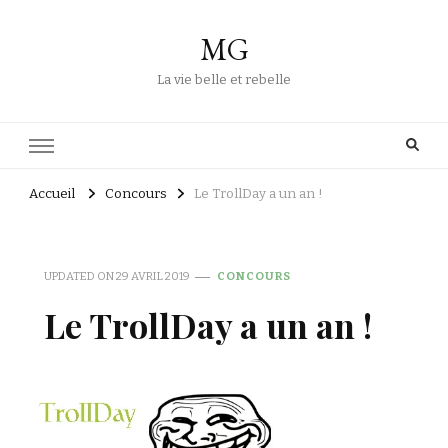
MG
La vie belle et rebelle
Accueil
Concours
Le TrollDay a un an !
UPDATED ON
29 AVRIL 2019
CONCOURS
Le TrollDay a un an !