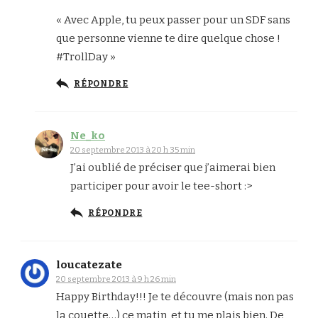
« Avec Apple, tu peux passer pour un SDF sans
que personne vienne te dire quelque chose !
#TrollDay »
RÉPONDRE
Ne_ko
20 septembre 2013 à 20 h 35 min
J’ai oublié de préciser que j’aimerai bien
participer pour avoir le tee-short :>
RÉPONDRE
loucatezate
20 septembre 2013 à 9 h 26 min
Happy Birthday!!! Je te découvre (mais non pas
la couette…) ce matin, et tu me plais bien. De