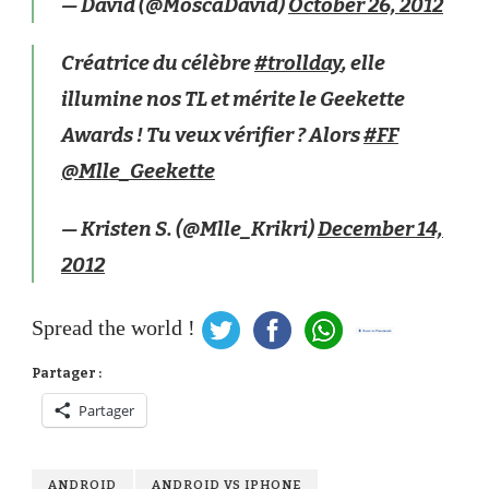
— David (@MoscaDavid)
October 26, 2012
Créatrice du célèbre
#trollday
, elle
illumine nos TL et mérite le Geekette
Awards ! Tu veux vérifier ? Alors
#FF
@Mlle_Geekette
— Kristen S. (@Mlle_Krikri)
December 14,
2012
Spread the world !
Partager :
Partager
ANDROID
ANDROID VS IPHONE