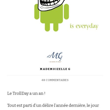
MADEMOIZELLE G
SUR
48 COMMENTAIRES
LE
TROLLDAY
Le TrollDay a un an !
A
UN
AN
Tout est parti d’un délire l’année dernière, le jour
!