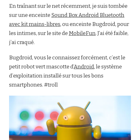
PRODUIT]
En traînant sur le net récemment, je suis tombée
ENCEINTE
BLUETOOTH
sur une enceinte
Sound Box Android Bluetooth
BUGDROID
avec kit mains-libres
, ou enceinte Bugdroid, pour
les intimes, sur le site de
MobileFun
. J’ai été faible,
j’ai craqué.
Bugdroid, vous le connaissez forcément, c’est le
petit robot vert mascotte d’
Android
, le système
d’exploitation installé sur tous les bons
smartphones. #troll