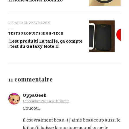
UPDATED ON
29 AVRIL 2019
TESTS PRODUITS HIGH-TECH
[Test produit] La taille, ça compte
: test du Galaxy Note II
11 commentaire
OppaGeek
1 décembre 2013 à 20 h 38 min
Coucou,
Il est vraiment beau !! J’aime beaucoup aussi le
fait qu’il baisse la musique quand on ne le