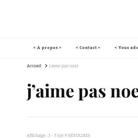
< A propos >
< Contact >
< Vous ado
Accueil
j’aime pas noel
j’aime pas noe
Affichage : 1 - 7 sur 9 RÉSULTATS