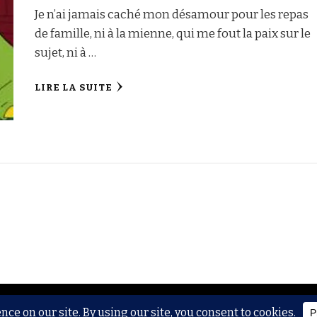
Je n’ai jamais caché mon désamour pour les repas
de famille, ni à la mienne, qui me fout la paix sur le
sujet, ni à …
LIRE LA SUITE
Recipe | Développé par
Blossom Themes
.Propulsé par
WordPr