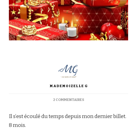
MADEMOIZELLE G
SUR
2 COMMENTAIRES
DE
LA
Il s’est écoulé du temps depuis mon dernier billet.
MAGIE
DE
8 mois.
NOËL