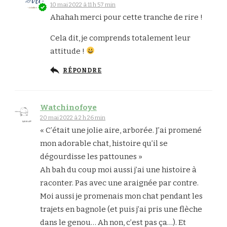
10 mai 2022 à 11 h 57 min
Ahahah merci pour cette tranche de rire !
Cela dit, je comprends totalement leur
attitude !
RÉPONDRE
Watchinofoye
20 mai 2022 à 2 h 26 min
« C’était une jolie aire, arborée. J’ai promené
mon adorable chat, histoire qu’il se
dégourdisse les pattounes »
Ah bah du coup moi aussi j’ai une histoire à
raconter. Pas avec une araignée par contre.
Moi aussi je promenais mon chat pendant les
trajets en bagnole (et puis j’ai pris une flèche
dans le genou… Ah non, c’est pas ça…). Et