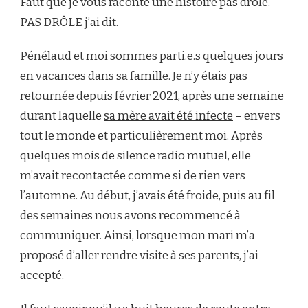
Faut que je vous raconte une histoire pas drôle.
VOYAGE
AVEC
PAS DRÔLE j’ai dit.
UNE
ARAIGNÉE
Pénélaud et moi sommes parti.e.s quelques jours
en vacances dans sa famille. Je n’y étais pas
retournée depuis février 2021, après une semaine
durant laquelle
sa mère avait été infecte
– envers
tout le monde et particulièrement moi. Après
quelques mois de silence radio mutuel, elle
m’avait recontactée comme si de rien vers
l’automne. Au début, j’avais été froide, puis au fil
des semaines nous avons recommencé à
communiquer. Ainsi, lorsque mon mari m’a
proposé d’aller rendre visite à ses parents, j’ai
accepté.